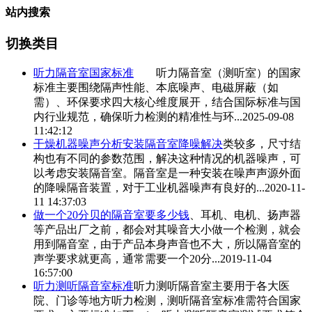
站内搜索
切换类目
听力
隔音室
国家标准
听力
隔音室
（测听室）的国家
标准主要围绕隔声性能、本底噪声、电磁屏蔽（如
需）、环保要求四大核心维度展开，结合国际标准与国
内行业规范，确保听力检测的精准性与环...
2025-09-08
11:42:12
干燥机器噪声分析安装
隔音室
降噪解决
类较多，尺寸结
构也有不同的参数范围，解决这种情况的机器噪声，可
以考虑安装
隔音室
。
隔音室
是一种安装在噪声声源外面
的降噪隔音装置，对于工业机器噪声有良好的...
2020-11-
11 14:37:03
做一个20分贝的
隔音室
要多少钱
、耳机、电机、扬声器
等产品出厂之前，都会对其噪音大小做一个检测，就会
用到
隔音室
，由于产品本身声音也不大，所以
隔音室
的
声学要求就更高，通常需要一个20分...
2019-11-04
16:57:00
听力测听
隔音室
标准
听力测听
隔音室
主要用于各大医
院、门诊等地方听力检测，测听
隔音室
标准需符合国家