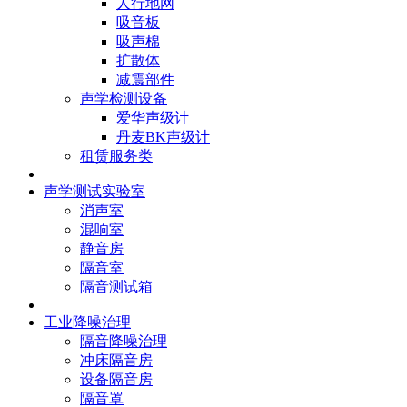
人行地网
吸音板
吸声棉
扩散体
减震部件
声学检测设备
爱华声级计
丹麦BK声级计
租赁服务类
声学测试实验室
消声室
混响室
静音房
隔音室
隔音测试箱
工业降噪治理
隔音降噪治理
冲床隔音房
设备隔音房
隔音罩