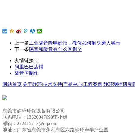
上一条
工业隔音降噪妙招，教你如何解决磨人噪音
下一条
隔音和吸音有什么区别？
友情链接：
阿里巴巴店铺
隔音房制作
网站首页
|
关于静环
|
技术支持
|
产品中心
|
工程案例
|
静环测控研究
东莞市静环环保设备有限公司
联系电话：13620047693李小姐
邮箱：272415713@qq.com
地址：广东省东莞市蕉利东区六路静环声学产业园