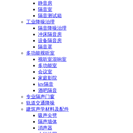
静音房
隔音室
隔音测试箱
工业降噪治理
隔音降噪治理
冲床隔音房
设备隔音房
隔音罩
多功能视听室
视听室混响室
多功能室
会议室
家庭影院
ktv隔音
酒吧隔音
专业隔声门窗
轨道交通降噪
建筑声学材料及配件
吸声尖劈
隔声墙体
消声器