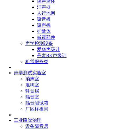
隔声墙体
消声器
人行地网
吸音板
吸声棉
扩散体
减震部件
声学检测设备
爱华声级计
丹麦BK声级计
租赁服务类
声学测试实验室
消声室
混响室
静音房
隔音室
隔音测试箱
厂区样板间
工业降噪治理
设备隔音房