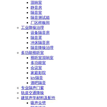
混响室
静音房
隔音室
隔音测试箱
厂区样板间
工业降噪治理
设备隔音房
隔音罩
冲床隔音房
隔音降噪治理
多功能视听室
视听室混响室
多功能室
会议室
家庭影院
ktv隔音
酒吧隔音
专业隔声门窗
轨道交通降噪
建筑声学材料及配件
吸声尖劈