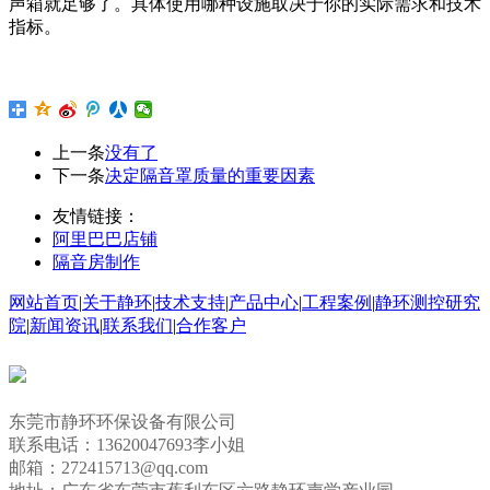
声箱就足够了。具体使用哪种设施取决于你的实际需求和技术
指标。
上一条
没有了
下一条
决定隔音罩质量的重要因素
友情链接：
阿里巴巴店铺
隔音房制作
网站首页
|
关于静环
|
技术支持
|
产品中心
|
工程案例
|
静环测控研究
院
|
新闻资讯
|
联系我们
|
合作客户
东莞市静环环保设备有限公司
联系电话：13620047693李小姐
邮箱：272415713@qq.com